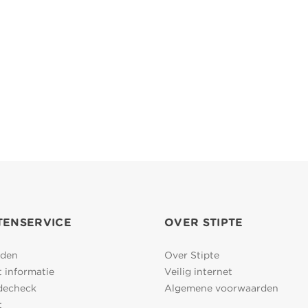
TENSERVICE
OVER STIPTE
den
Over Stipte
 informatie
Veilig internet
decheck
Algemene voorwaarden
t