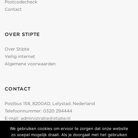
Postcodecheck
Contact
OVER STIPTE
Over Stipte
Veilig internet
Algemene voorwaarden
CONTACT
Postbus 158, 8200AD, Lelystad. Nederland
Telefoonnummer:
0320 294444
E-mail:
administratie@stipte.nl
We gebruiken cookies om ervoor te zorgen dat onze website
zo soepel mogelijk draait. Als je doorgaat met het gebruiken