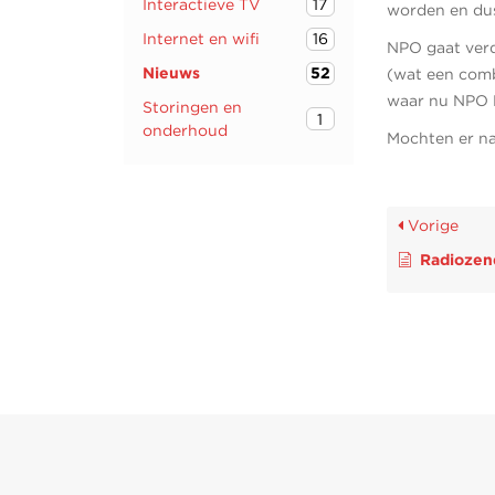
Interactieve TV
17
worden en dus
Internet en wifi
16
NPO gaat verd
Nieuws
52
(wat een comb
waar nu NPO N
Storingen en
1
onderhoud
Mochten er na
Vorige
Radiozender