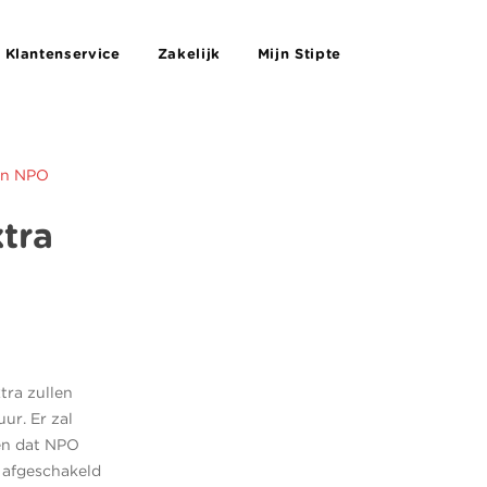
Klantenservice
Zakelijk
Mijn Stipte
en NPO
tra
ra zullen
ur. Er zal
zen dat NPO
f afgeschakeld