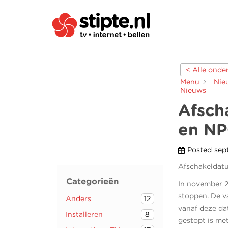
< Alle ond
Menu
Nie
Nieuws
Afsch
en NP
Posted
sep
Afschakeldat
Categorieën
In november 2
stoppen. De v
Anders
12
vanaf deze da
Installeren
8
gestopt is met