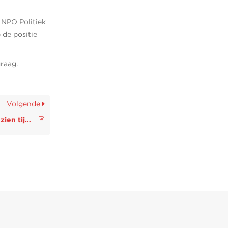
 NPO Politiek
 de positie
raag.
Volgende
Ziggo Sport gratis te zien tijdens Formule 1 GP Zandvoort bij Stipte!