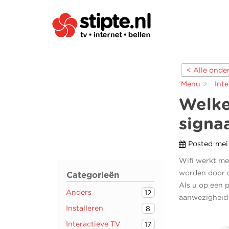
< Alle ond
Menu
Inte
Welke
signa
Posted
mei
Wifi werkt me
worden door d
Categorieën
Als u op een p
Anders
12
aanwezigheid
Installeren
8
Interactieve TV
17