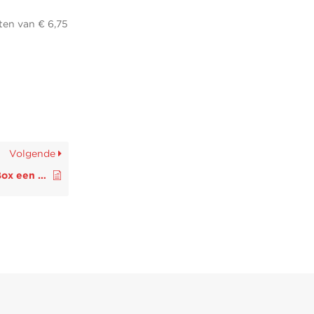
ten van € 6,75
Volgende
Zo wordt uw FRITZ!Box een smarthomecentrale