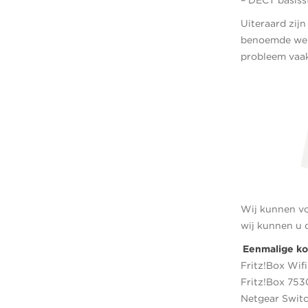
– DECT basiss
Uiteraard zij
benoemde we d
probleem vaak
Wij kunnen vo
wij kunnen u d
Eenmalige ko
Fritz!Box Wifi
Fritz!Box 753
Netgear Switc