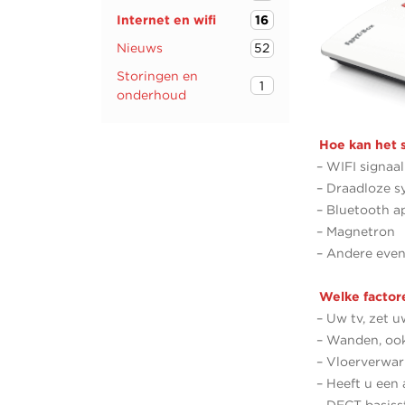
Internet en wifi
16
Nieuws
52
Storingen en
1
onderhoud
Hoe kan het 
– WIFI signaa
– Draadloze s
– Bluetooth a
– Magnetron
– Andere even
Welke factore
– Uw tv, zet 
– Wanden, ook
– Vloerverwar
– Heeft u een 