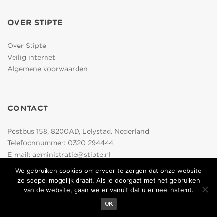
OVER STIPTE
Over Stipte
Veilig internet
Algemene voorwaarden
CONTACT
Postbus 158, 8200AD, Lelystad. Nederland
Telefoonnummer:
0320 294444
E-mail:
administratie@stipte.nl
We gebruiken cookies om ervoor te zorgen dat onze website
zo soepel mogelijk draait. Als je doorgaat met het gebruiken
van de website, gaan we er vanuit dat u ermee instemt.
OK