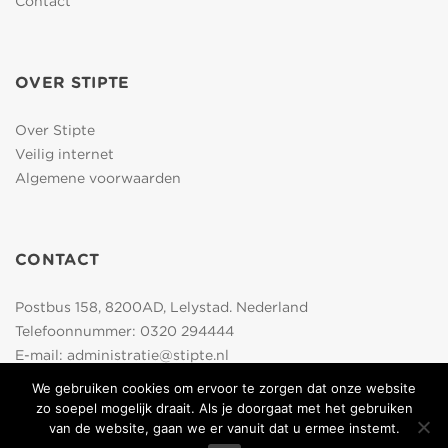
Contact
OVER STIPTE
Over Stipte
Veilig internet
Algemene voorwaarden
CONTACT
Postbus 158, 8200AD, Lelystad. Nederland
Telefoonnummer:
0320 294444
E-mail:
administratie@stipte.nl
We gebruiken cookies om ervoor te zorgen dat onze website
zo soepel mogelijk draait. Als je doorgaat met het gebruiken
van de website, gaan we er vanuit dat u ermee instemt.