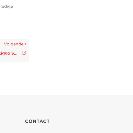
lledige
Volgende
Aanmelden voor de Ziggo Sport Totaal app?
CONTACT