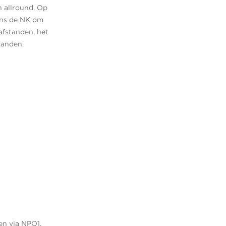
n allround. Op
ens de NK om
afstanden, het
tanden.
en via NPO1,