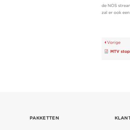
de NOS stream
zal er ook ee
Vorige
MTV stopt do
PAKKETTEN
KLAN