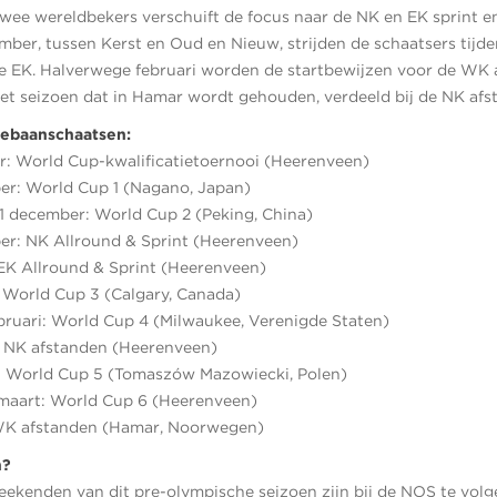
twee wereldbekers verschuift de focus naar de NK en EK sprint e
mber, tussen Kerst en Oud en Nieuw, strijden de schaatsers tijd
de EK. Halverwege februari worden de startbewijzen voor de WK 
het seizoen dat in Hamar wordt gehouden, verdeeld bij de NK afs
gebaanschaatsen:
: World Cup-kwalificatietoernooi (Heerenveen)
r: World Cup 1 (Nagano, Japan)
 december: World Cup 2 (Peking, China)
r: NK Allround & Sprint (Heerenveen)
: EK Allround & Sprint (Heerenveen)
: World Cup 3 (Calgary, Canada)
februari: World Cup 4 (Milwaukee, Verenigde Staten)
i: NK afstanden (Heerenveen)
i: World Cup 5 (Tomaszów Mazowiecki, Polen)
 maart: World Cup 6 (Heerenveen)
 WK afstanden (Hamar, Noorwegen)
n?
eekenden van dit pre-olympische seizoen zijn bij de NOS te volg