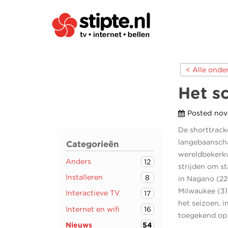
< Alle ond
Het s
Posted
nov
De shorttrack
langebaansch
Categorieën
wereldbekerkw
Anders
12
strijden om st
Installeren
8
in Nagano (22
Milwaukee (31
Interactieve TV
17
het seizoen, 
Internet en wifi
16
toegekend op 
Nieuws
54