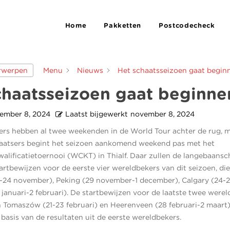
Home
Pakketten
Postcodecheck
Menu
Nieuws
Het schaatsseizoen gaat begin
erwerpen
chaatsseizoen gaat beginne
ember 8, 2024
Laatst bijgewerkt
november 8, 2024
ers hebben al twee weekenden in de World Tour achter de rug, 
aatsers begint het seizoen aankomend weekend pas met het
alificatietoernooi (WCKT) in Thialf. Daar zullen de langebaansc
artbewijzen voor de eerste vier wereldbekers van dit seizoen, di
-24 november), Peking (29 november-1 december), Calgary (24-2
 januari-2 februari). De startbewijzen voor de laatste twee were
in Tomaszów (21-23 februari) en Heerenveen (28 februari-2 maart
basis van de resultaten uit de eerste wereldbekers.