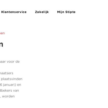
Klantenservice
Zakelijk
Mijn Stipte
nen
n
maar voor de
haatsers
e plaatsvinden
6 januari) en
ldbekers van
), worden