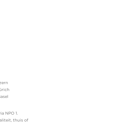
zern
ürich
Basel
ia NPO 1.
iteit, thuis of