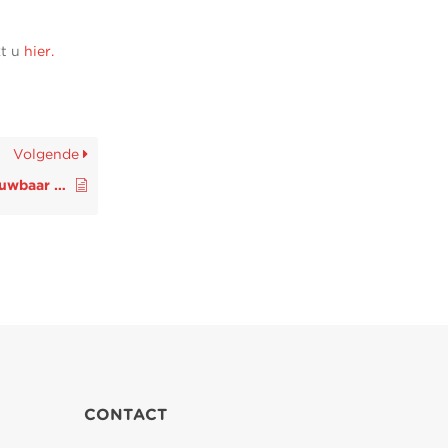
kt u
hier
.
Volgende
Glasvezel snel, betrouwbaar en energiezuinig
CONTACT