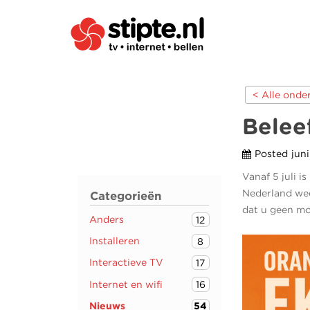
< Alle ond
Belee
Posted
jun
Vanaf 5 juli i
Nederland wee
Categorieën
dat u geen mo
Anders
12
Installeren
8
Interactieve TV
17
Internet en wifi
16
Nieuws
54