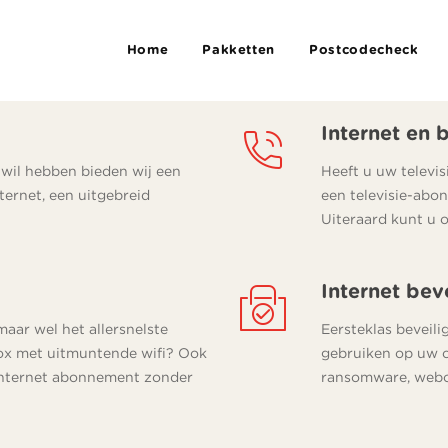
Home
Pakketten
Postcodecheck
Internet en 
wil hebben bieden wij een
Heeft u uw televis
ternet, een uitgebreid
een televisie-abon
Uiteraard kunt u o
Internet bev
aar wel het allersnelste
Eersteklas beveili
box met uitmuntende wifi? Ook
gebruiken op uw co
s internet abonnement zonder
ransomware, webc