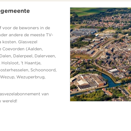
e gemeente
f voor de bewoners in de
nder andere de meeste TV-
a kosten. Glasvezel
te Coevorden (Aalden,
alen, Dalerpeel, Dalerveen,
Holsloot, ’t Haantje,
Oosterhesselen, Schoonoord,
m, Wezup, Wezuperbrug,
glasvezelabonnement van
w wereld!