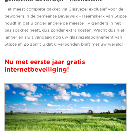
Het meest complete pakket via Glasvezel exclusief voor de
bewoners in de gemeente Beverwijk – Heemskerk van Stipte
houdt in dat u onder andere de meeste TV-zenders in het
basispakket heeft, dus zonder extra kosten. Wacht dus niet
langer en sluit vandaag nog uw glasvezelabonnement van
Stipte af. Zo zorgt u dat u verbonden blijft met uw wereld!
Nu met eerste jaar gratis
internetbeveiliging!